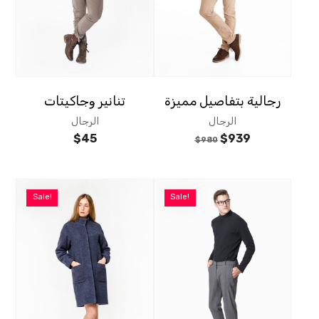
رجالية بتفاصيل مميزة
تنانير وجاكيتات
الرجال
الرجال
$
45
$
939
$
980
Sale!
Sale!