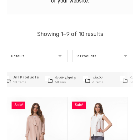
of your website.
Showing 1–9 of 10 results
All Products
وصول جديد
نحيف
وعات
10 Items
6 Items
6 Items
3 Item
Sale!
Sale!