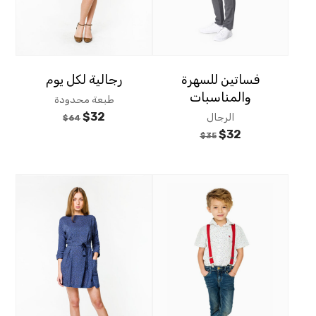
فساتين للسهرة
رجالية لكل يوم
والمناسبات
طبعة محدودة
$
32
الرجال
$
64
$
32
$
35