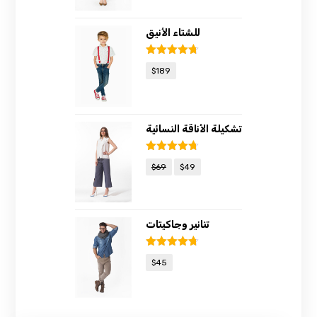
للشتاء الأنيق
Rated
4.67
$
189
out of 5
تشكيلة الأناقة النسائية
Rated
4.67
$
69
$
49
out of 5
تنانير وجاكيتات
Rated
4.67
$
45
out of 5