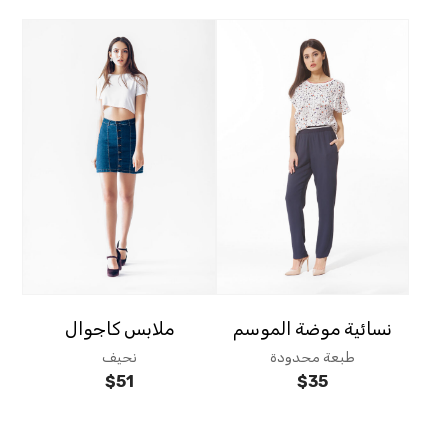
نسائية موضة الموسم
ملابس كاجوال
طبعة محدودة
نحيف
$
51
$
35