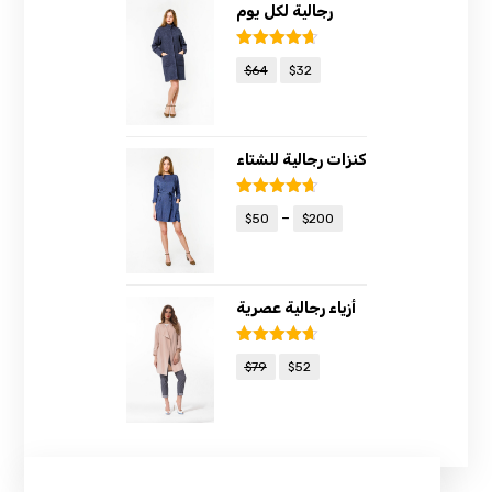
رجالية لكل يوم
Rated
4.67
$
64
$
32
out of 5
كنزات رجالية للشتاء
Rated
4.67
–
$
50
$
200
out of 5
أزياء رجالية عصرية
Rated
4.67
$
79
$
52
out of 5