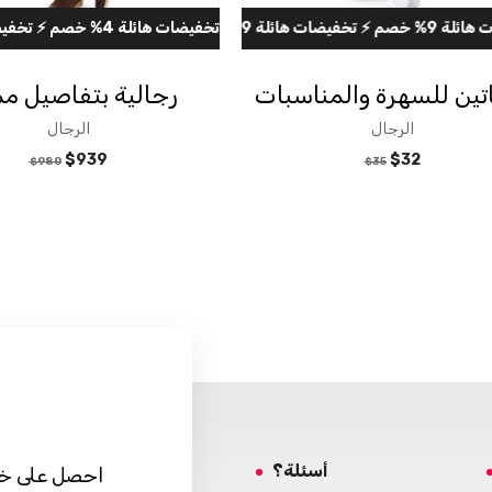
ين للسهرة والمناسبات
رجالية بتفاصيل مم
الرجال
الرجال
$
939
$
32
$
980
$
35
أسئلة؟