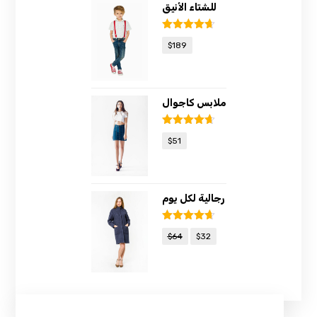
للشتاء الأنيق
Rated
4.67
$
189
out of 5
ملابس كاجوال
Rated
4.67
$
51
out of 5
رجالية لكل يوم
Rated
4.67
$
64
$
32
out of 5